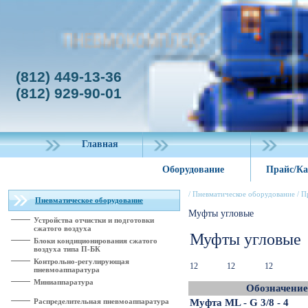
(812) 449-13-36
(812) 929-90-01
Главная
Оборудование
Прайс/Ка
/
Пневматическое оборудование
/
П
Пневматическое оборудование
Муфты угловые
Устройства отчистки и подготовки
сжатого воздуха
Муфты угловые
Блоки кондиционирования сжатого
воздуха типа П-БК
Контрольно-регулирующая
12
12
12
пневмоаппаратура
Миниаппаратура
Обозначени
Распределительная пневмоаппаратура
Муфта ML - G 3/8 - 4