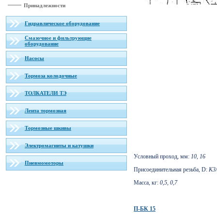
Принадлежности
Гидравлическое оборудование
Смазочное и фильтрующие
оборудование
Насосы
Тормоза колодочные
ТОЛКАТЕЛИ ТЭ
Лента тормозная
Тормозные шкивы
Электромагниты и катушки
Условный проход, мм:
10, 16
Пневмомоторы
Присоединительная резьба, D:
К3/
Масса, кг:
0,5, 0,7
П-БК 15