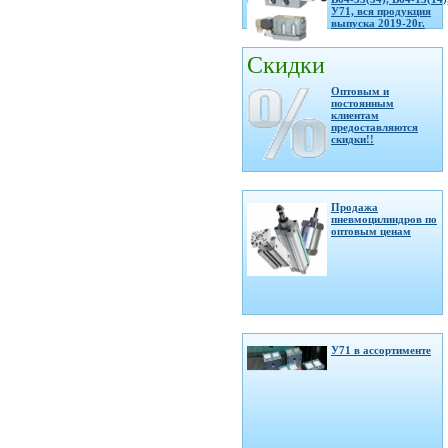
У71, вся продукция
выпуска 2019-20г.
Скидки
Оптовым и
постоянным
клиентам
предоставляются
скидки!!
Продажа
пневмоцилиндров по
оптовым ценам
У71 в ассортименте