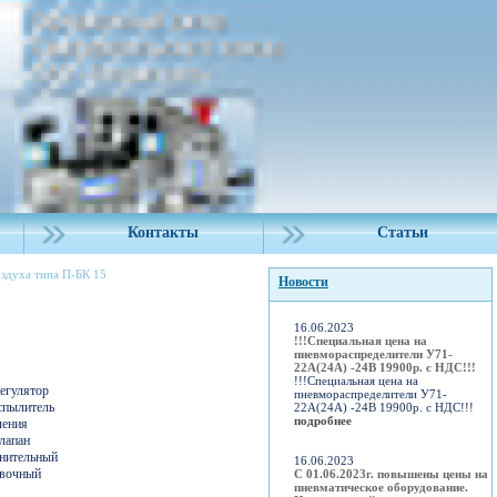
Контакты
Статьи
здуха типа П-БК 15
Новости
16.06.2023
!!!Специальная цена на
пневмораспределители У71-
22А(24А) -24В 19900р. с НДС!!!
!!!Специальная цена на
егулятор
пневмораспределители У71-
спылитель
22А(24А) -24В 19900р. с НДС!!!
подробнее
ления
лапан
нительный
16.06.2023
овочный
С 01.06.2023г. повышены цены на
пневматическое оборудование.