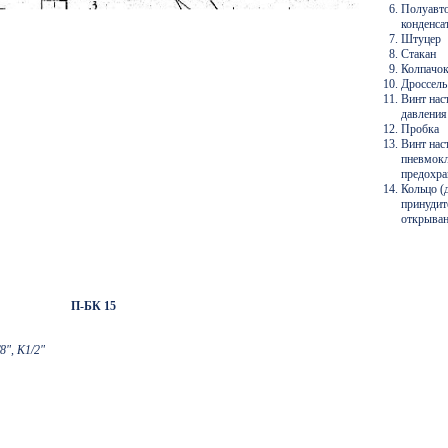
Полуавт
конденса
Штуцер
Стакан
Колпачо
Дроссель
Винт нас
давления
Пробка
Винт нас
пневмокл
предохра
Кольцо (
принудит
открыван
П-БК 15
8", К1/2"