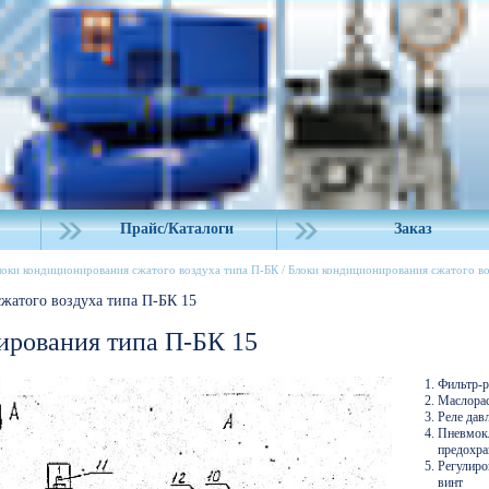
Прайс/Каталоги
Заказ
локи кондиционирования сжатого воздуха типа П-БК
/
Блоки кондиционирования сжатого во
жатого воздуха типа П-БК 15
ирования типа П-БК 15
Фильтр-р
Маслора
Реле дав
Пневмок
предохра
Регулир
винт