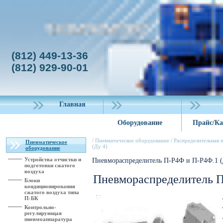
(812) 449-13-36
(812) 929-90-01
Главная
Оборудование
Прайс/Ка
/
Пневматическое оборудование
/
Распределительная 
Пневматическое
(Ду 4)
оборудование
Устройства отчистки и
Пневмораспределитель П-Р4Ф и П-Р4Ф.1 (
подготовки сжатого
воздуха
Пневмораспределитель П
Блоки
кондиционирования
сжатого воздуха типа
П-БК
Контрольно-
регулирующая
пневмоаппаратура