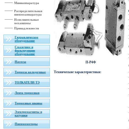
Миниаппаратура
Распределительная
пневмоаппаратура
Исполнительные
механизмы
Принадлежности
Гидравлическое
оборудование
Смазочное и
фильтрующие
оборудование
Насосы
П-Р4Ф
Технические характеристики:
Тормоза колодочные
ТОЛКАТЕЛИ ТЭ
Лента тормозная
Тормозные шкивы
Электромагниты и
катушки
Пневмомоторы